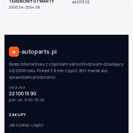
TERENOWY OTWARTY
od 2013.02
2000.04-2004.08
-autoparts
.
pl
e
Sklep internetowy z częściami samochodowymi działający
od 2008 roku. Ponad 3,8 mln części, 80+ marek aut,
sprawdzeni producenci.
INFOLINIA
22 100 15 90
pon.–pt. 9:00–16:00
ZAKUPY
Jak szukać części