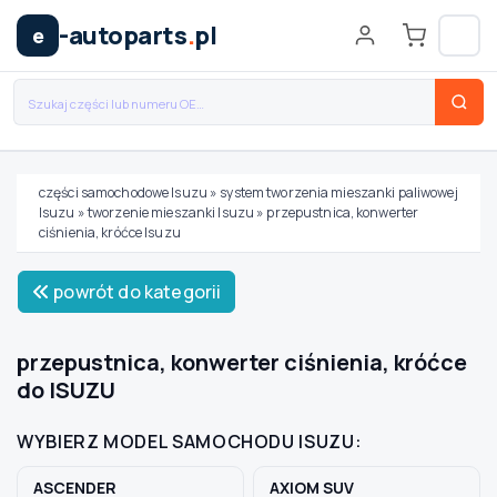
-autoparts
.
pl
e
części samochodowe Isuzu
»
system tworzenia mieszanki paliwowej
Isuzu
»
tworzenie mieszanki Isuzu
»
przepustnica, konwerter
Wybierz swój pojazd
ciśnienia, króćce Isuzu
powrót do kategorii
MARKA
przepustnica, konwerter ciśnienia, króćce
MODEL
do ISUZU
WYBIERZ MODEL SAMOCHODU ISUZU:
TYP / SILNIK
ASCENDER
AXIOM SUV