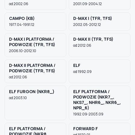
od 2002.06
2001.09-2004.12
CAMPO (KB)
D-MAX I (TFR, TFS)
Szukaj pasujących części
1977.04-1991.12
2002.05-2012.12
Anuluj
D-MAX I PLATFORMA /
D-MAX II (TFR, TFS)
PODWOZIE (TFR, TFS)
od 2012.06
2006.10-2012.10
D-MAX II PLATFORMA /
ELF
PODWOZIE (TFR, TFS)
od 1992.09
od 2012.06
ELF FURGON (NKR8_)
ELF PLATFORMA /
PODWOZIE (NKR7_,
od 2003.10
NKS7_, NHR6_, NKR6_,
NPR_6)
1992.09-2003.09
ELF PLATFORMA /
FORWARD F
PODWOZIE (NKR8_,
od 1970.01