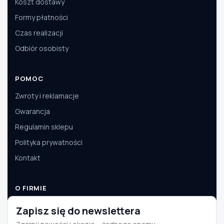
Koszt dostawy
Formy płatności
Czas realizacji
Odbiór osobisty
POMOC
Zwroty i reklamacje
Gwarancja
Regulamin sklepu
Polityka prywatności
Kontakt
O FIRMIE
O nas
Zapisz się do newslettera
Dane firmy