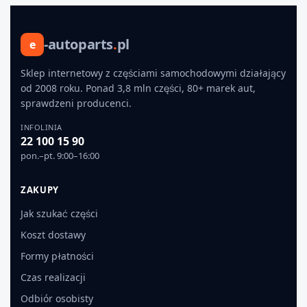
-autoparts
.
pl
e
Sklep internetowy z częściami samochodowymi działający
od 2008 roku. Ponad 3,8 mln części, 80+ marek aut,
sprawdzeni producenci.
INFOLINIA
22 100 15 90
pon.–pt. 9:00–16:00
ZAKUPY
Jak szukać części
Koszt dostawy
Formy płatności
Czas realizacji
Odbiór osobisty