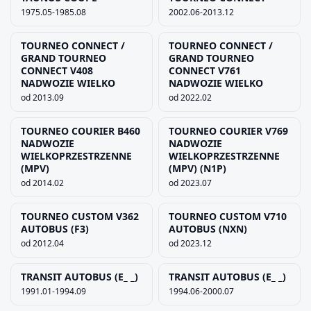
1975.05-1985.08
2002.06-2013.12
TOURNEO CONNECT /
TOURNEO CONNECT /
GRAND TOURNEO
GRAND TOURNEO
CONNECT V408
CONNECT V761
NADWOZIE WIELKO
NADWOZIE WIELKO
od 2013.09
od 2022.02
TOURNEO COURIER B460
TOURNEO COURIER V769
NADWOZIE
NADWOZIE
WIELKOPRZESTRZENNE
WIELKOPRZESTRZENNE
(MPV)
(MPV) (N1P)
od 2014.02
od 2023.07
TOURNEO CUSTOM V362
TOURNEO CUSTOM V710
AUTOBUS (F3)
AUTOBUS (NXN)
od 2012.04
od 2023.12
TRANSIT AUTOBUS (E_ _)
TRANSIT AUTOBUS (E_ _)
1991.01-1994.09
1994.06-2000.07