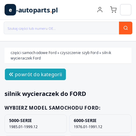
-autoparts
.
pl
e
części samochodowe Ford
»
czyszczenie szyb Ford
»
silnik
wycieraczek Ford
Wybierz swój pojazd
powrót do kategorii
MARKA
silnik wycieraczek do FORD
MODEL
WYBIERZ MODEL SAMOCHODU FORD:
5000-SERIE
6000-SERIE
TYP / SILNIK
1985.01-1999.12
1976.01-1991.12