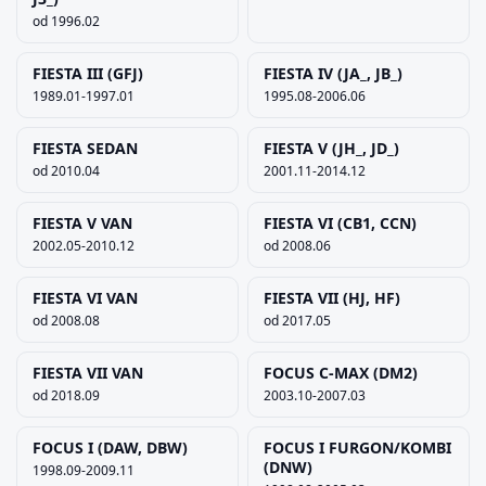
od 1996.02
FIESTA III (GFJ)
FIESTA IV (JA_, JB_)
1989.01-1997.01
1995.08-2006.06
FIESTA SEDAN
FIESTA V (JH_, JD_)
od 2010.04
2001.11-2014.12
FIESTA V VAN
FIESTA VI (CB1, CCN)
2002.05-2010.12
od 2008.06
FIESTA VI VAN
FIESTA VII (HJ, HF)
od 2008.08
od 2017.05
FIESTA VII VAN
FOCUS C-MAX (DM2)
od 2018.09
2003.10-2007.03
FOCUS I (DAW, DBW)
FOCUS I FURGON/KOMBI
(DNW)
1998.09-2009.11