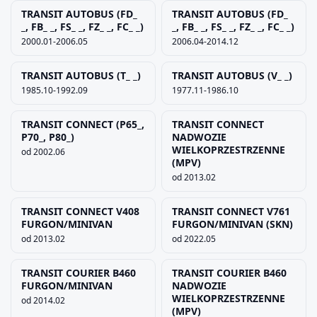
TRANSIT AUTOBUS (FD_
TRANSIT AUTOBUS (FD_
_, FB_ _, FS_ _, FZ_ _, FC_ _)
_, FB_ _, FS_ _, FZ_ _, FC_ _)
2000.01-2006.05
2006.04-2014.12
TRANSIT AUTOBUS (T_ _)
TRANSIT AUTOBUS (V_ _)
1985.10-1992.09
1977.11-1986.10
TRANSIT CONNECT (P65_,
TRANSIT CONNECT
P70_, P80_)
NADWOZIE
WIELKOPRZESTRZENNE
od 2002.06
(MPV)
od 2013.02
TRANSIT CONNECT V408
TRANSIT CONNECT V761
FURGON/MINIVAN
FURGON/MINIVAN (SKN)
od 2013.02
od 2022.05
TRANSIT COURIER B460
TRANSIT COURIER B460
FURGON/MINIVAN
NADWOZIE
WIELKOPRZESTRZENNE
od 2014.02
(MPV)