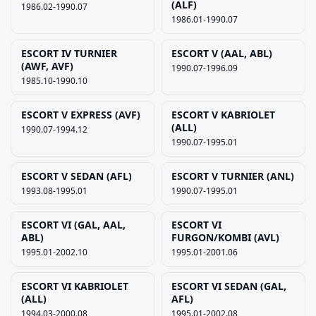
(ALF)
1986.02-1990.07
1986.01-1990.07
ESCORT IV TURNIER
ESCORT V (AAL, ABL)
(AWF, AVF)
1990.07-1996.09
1985.10-1990.10
ESCORT V EXPRESS (AVF)
ESCORT V KABRIOLET
(ALL)
1990.07-1994.12
1990.07-1995.01
ESCORT V SEDAN (AFL)
ESCORT V TURNIER (ANL)
1993.08-1995.01
1990.07-1995.01
ESCORT VI (GAL, AAL,
ESCORT VI
ABL)
FURGON/KOMBI (AVL)
1995.01-2002.10
1995.01-2001.06
ESCORT VI KABRIOLET
ESCORT VI SEDAN (GAL,
(ALL)
AFL)
1994.03-2000.08
1995.01-2002.08