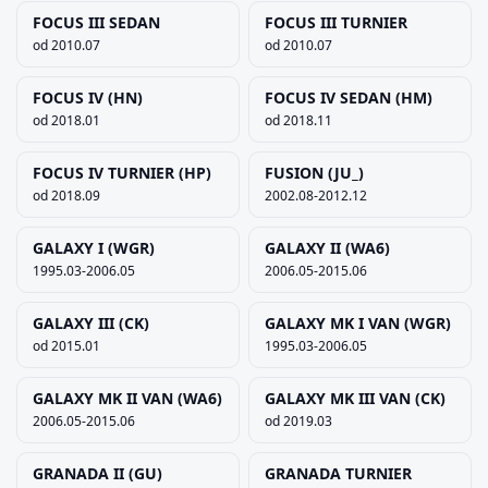
FOCUS III SEDAN
FOCUS III TURNIER
od 2010.07
od 2010.07
FOCUS IV (HN)
FOCUS IV SEDAN (HM)
od 2018.01
od 2018.11
FOCUS IV TURNIER (HP)
FUSION (JU_)
od 2018.09
2002.08-2012.12
GALAXY I (WGR)
GALAXY II (WA6)
1995.03-2006.05
2006.05-2015.06
GALAXY III (CK)
GALAXY MK I VAN (WGR)
od 2015.01
1995.03-2006.05
GALAXY MK II VAN (WA6)
GALAXY MK III VAN (CK)
2006.05-2015.06
od 2019.03
GRANADA II (GU)
GRANADA TURNIER