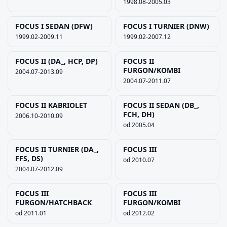
1998.08-2005.03
FOCUS I SEDAN (DFW)
FOCUS I TURNIER (DNW)
1999.02-2009.11
1999.02-2007.12
FOCUS II (DA_, HCP, DP)
FOCUS II
FURGON/KOMBI
2004.07-2013.09
2004.07-2011.07
FOCUS II KABRIOLET
FOCUS II SEDAN (DB_,
FCH, DH)
2006.10-2010.09
od 2005.04
FOCUS II TURNIER (DA_,
FOCUS III
FFS, DS)
od 2010.07
2004.07-2012.09
FOCUS III
FOCUS III
FURGON/HATCHBACK
FURGON/KOMBI
od 2011.01
od 2012.02