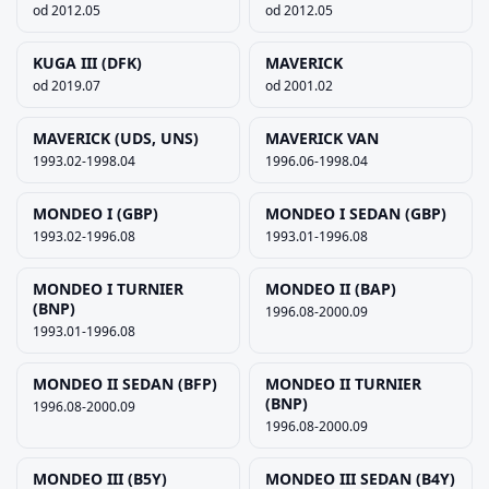
od 2012.05
od 2012.05
KUGA III (DFK)
MAVERICK
od 2019.07
od 2001.02
MAVERICK (UDS, UNS)
MAVERICK VAN
1993.02-1998.04
1996.06-1998.04
MONDEO I (GBP)
MONDEO I SEDAN (GBP)
1993.02-1996.08
1993.01-1996.08
MONDEO I TURNIER
MONDEO II (BAP)
(BNP)
1996.08-2000.09
1993.01-1996.08
MONDEO II SEDAN (BFP)
MONDEO II TURNIER
(BNP)
1996.08-2000.09
1996.08-2000.09
MONDEO III (B5Y)
MONDEO III SEDAN (B4Y)