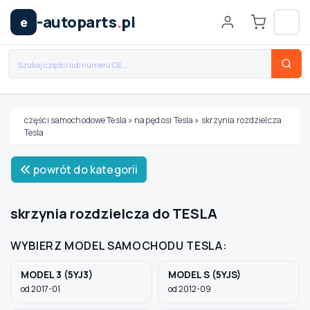
-autoparts
.
pl
e
części samochodowe Tesla
»
napęd osi Tesla
»
skrzynia rozdzielcza
Tesla
Wybierz swój pojazd
powrót do kategorii
MARKA
skrzynia rozdzielcza do TESLA
MODEL
WYBIERZ MODEL SAMOCHODU TESLA:
MODEL 3 (5YJ3)
MODEL S (5YJS)
TYP / SILNIK
od 2017-01
od 2012-09