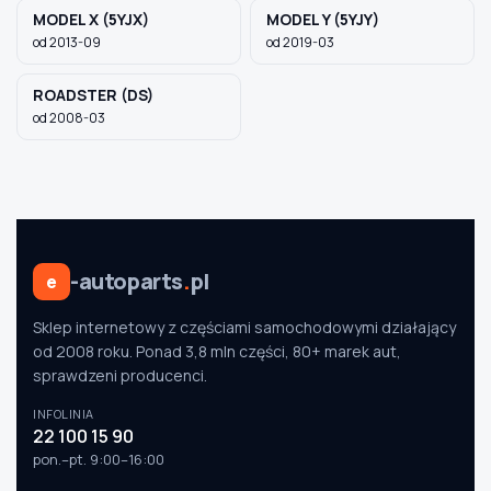
MODEL X (5YJX)
MODEL Y (5YJY)
od 2013-09
od 2019-03
Szukaj pasujących części
ROADSTER (DS)
Anuluj
od 2008-03
-autoparts
.
pl
e
Sklep internetowy z częściami samochodowymi działający
od 2008 roku. Ponad 3,8 mln części, 80+ marek aut,
sprawdzeni producenci.
INFOLINIA
22 100 15 90
pon.–pt. 9:00–16:00