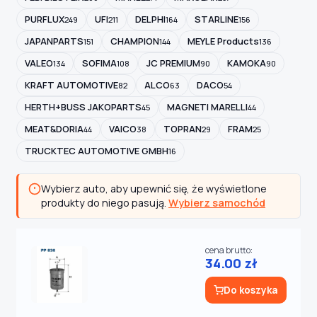
PURFLUX
UFI
DELPHI
STARLINE
249
211
164
156
JAPANPARTS
CHAMPION
MEYLE Products
151
144
136
VALEO
SOFIMA
JC PREMIUM
KAMOKA
134
108
90
90
KRAFT AUTOMOTIVE
ALCO
DACO
82
63
54
HERTH+BUSS JAKOPARTS
MAGNETI MARELLI
45
44
MEAT&DORIA
VAICO
TOPRAN
FRAM
44
38
29
25
TRUCKTEC AUTOMOTIVE GMBH
16
Wybierz auto, aby upewnić się, że wyświetlone
produkty do niego pasują.
Wybierz samochód
cena brutto:
34.00 zł
Do koszyka