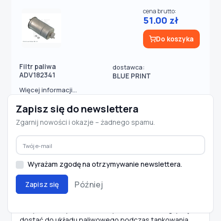
cena brutto:
51.00 zł
Do koszyka
Filtr paliwa
dostawca:
ADV182341
BLUE PRINT
Więcej informacji...
Zapisz się do newslettera
Wyświetlanie od
1
do
50
(z
3000
pozycji)
Stron:
1
2
3
4
5
...
[Następna >>]
Zgarnij nowości i okazje – żadnego spamu.
filtr paliwa
Wyrażam zgodę na otrzymywanie newslettera.
Filtr paliwa samochodowy
Później
Zapisz się
Filtr paliwa w samochodzie
odpowiada za
oczyszczanie paliwa z nieczystości, które mogły się
dostać do układu paliwowego podczas tankowania