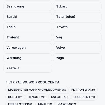
Ssangyong
Subaru
Suzuki
Tata (telco)
Tesla
Toyota
Trabant
Vag
Volkswagen
Volvo
Wartburg
Yugo
Zastava
FILTR PALIWA WG PRODUCENTA
MANN-FILTER MANN+HUMMEL GMBH
FILTRON WIX
642
430
BOSCH
HENGST
KNECHT
BLUE PRINT
411
396
370
318
FEBI BILSTEIN
MAHLE
MAXGEAR
286
271
257