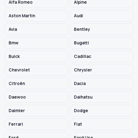
Alfa Romeo
Alpine
Aston Martin
Audi
Szukaj pasujących części
Avia
Bentley
Anuluj
Bmw
Bugatti
Buick
Cadillac
Chevrolet
Chrysler
Citroën
Dacia
Daewoo
Daihatsu
Daimler
Dodge
Ferrari
Fiat
Ford
Ford Usa